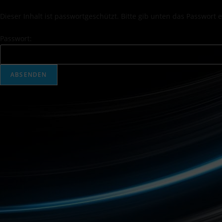
Dieser Inhalt ist passwortgeschützt. Bitte gib unten das Passwort
Passwort: