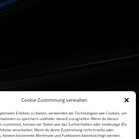
Cookie-Zustimmung verwalten
optimales Erlebnis zu bieten, verwenden wir Technologien wie Cookies, um
mationen zu speichern und/oder darauf zuzugreifen. Wenn du diesen
n zustimmst, können wir Daten wie das Surfverhalten oder eindeutige IDs
Website verarbeiten. Wenn du deine Zustimmung nicht erteilst oder
t, können bestimmte Merkmale und Funktionen beeinträchtigt werden.